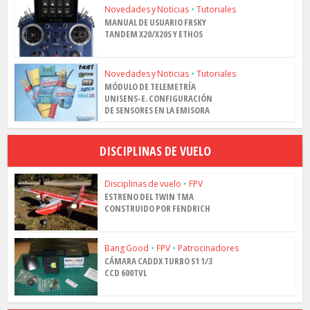
Novedades y Noticias
•
Tutoriales
MANUAL DE USUARIO FRSKY
TANDEM X20/X20S Y ETHOS
Novedades y Noticias
•
Tutoriales
MÓDULO DE TELEMETRÍA
UNISENS-E. CONFIGURACIÓN
DE SENSORES EN LA EMISORA
DISCIPLINAS DE VUELO
Disciplinas de vuelo
•
FPV
ESTRENO DEL TWIN TMA
CONSTRUIDO POR FENDRICH
Bang Good
•
FPV
•
Patrocinadores
CÁMARA CADDX TURBO S1 1/3
CCD 600TVL