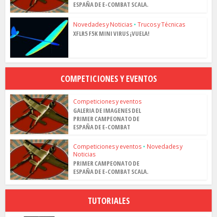
ESPAÑA DE E-COMBAT SCALA.
Novedades y Noticias
•
Trucos y Técnicas
XFLR5 F5K MINI VIRUS ¡VUELA!
COMPETICIONES Y EVENTOS
Competiciones y eventos
GALERIA DE IMAGENES DEL
PRIMER CAMPEONATO DE
ESPAÑA DE E-COMBAT
Competiciones y eventos
•
Novedades y
Noticias
PRIMER CAMPEONATO DE
ESPAÑA DE E-COMBAT SCALA.
TUTORIALES